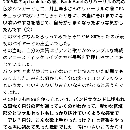
2005年のap bank fesの際、Bank Bandのリハーサルの為の
仮歌シンガーとして、井上陽水さんのリハーサルの際にPA
チェックで歌わせてもらったときに、
本当にそれまでにな
い歌いやすさを感じて、自分がうまくなったような気がし
たんです
（笑）
このマイクなんだろうってみたらそれが
M 88
だったのが最
初のベイヤーとの出会いでした。
その当時、自分の声質はピアノと歌とかのシンプルな構成
のアコースティックライブの方が長所を発揮しやすいと感
じていました。
バンドだと声が抜けていかないことに悩んでいた時期でも
ありました。みんな何かしら自分の声ってコンプレックス
というか、ないものねだりみたいなものがあると思うんで
すよね。
その中でもM 88を使ったときは、
バンドサウンドに埋もれ
る事なく自分の声が通っていくのがわかって、豊かな低域
部分とファルセットもしっかり抜けていくような感覚で
「アレ？自分、こんな歌上手かったっけ？」と音楽をやっ
て本当に初めて思った瞬間でした
。僕は小さいころからず