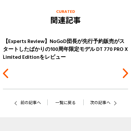
CURATED
関連記事
ス
【Experts Review】NoGoD団長が先行予約販売がス
タートしたばかりの100周年限定モデル DT 770 PRO X
ダ
Limited Editionをレビュー
ン
前の記事へ
一覧に戻る
次の記事へ