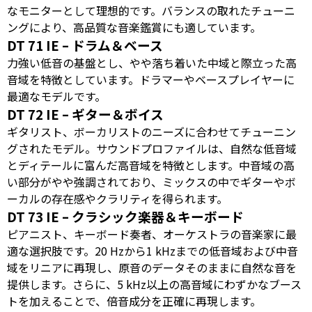
なモニターとして理想的です。バランスの取れたチューニ
ングにより、高品質な音楽鑑賞にも適しています。
DT 71 IE – ドラム＆ベース
力強い低音の基盤とし、やや落ち着いた中域と際立った高
音域を特徴としています。ドラマーやベースプレイヤーに
最適なモデルです。
DT 72 IE – ギター＆ボイス
ギタリスト、ボーカリストのニーズに合わせてチューニン
グされたモデル。サウンドプロファイルは、自然な低音域
とディテールに富んだ高音域を特徴とします。中音域の高
い部分がやや強調されており、ミックスの中でギターやボ
ーカルの存在感やクラリティを得られます。
DT 73 IE – クラシック楽器＆キーボード
ピアニスト、キーボード奏者、オーケストラの音楽家に最
適な選択肢です。20 Hzから1 kHzまでの低音域および中音
域をリニアに再現し、原音のデータそのままに自然な音を
提供します。さらに、5 kHz以上の高音域にわずかなブース
トを加えることで、倍音成分を正確に再現します。