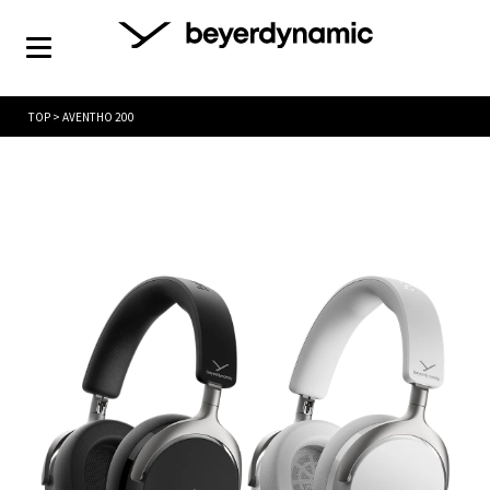
TOP
>
AVENTHO 200