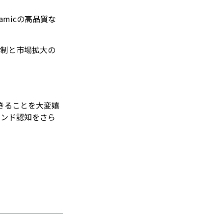
micの高品質な
体制と市場拡大の
。
きることを大変嬉
ランド認知をさら