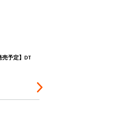
発売予定】DT
【新製品】密閉型ゲーミングヘ
ッドセット「MMX 150
wireless」が発売