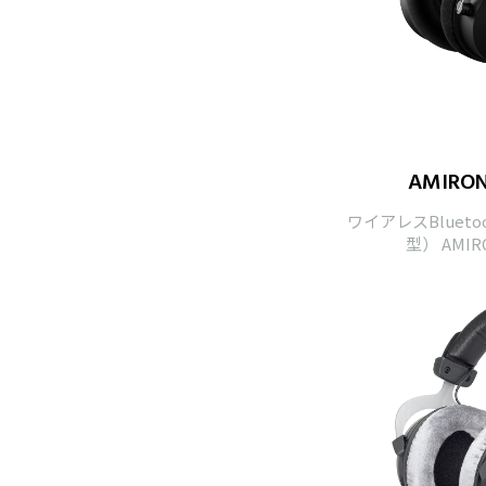
AMIRON
ワイアレスBluet
型） AMIR