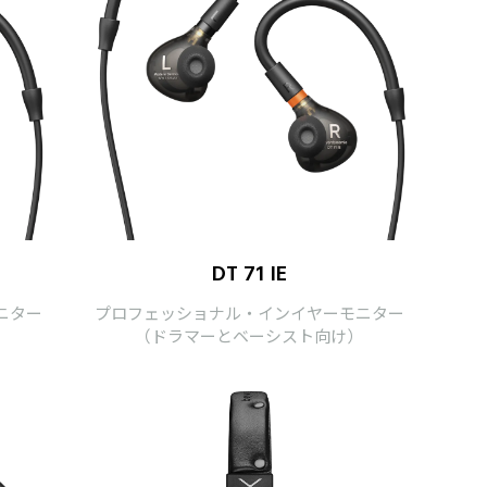
DT 71 IE
ニター
プロフェッショナル・インイヤーモニター
）
（ドラマーとベーシスト向け）