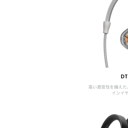
DT
高い遮音性を備えた
インイ