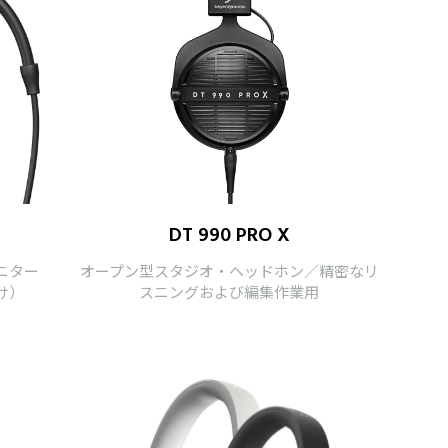
DT 990 PRO X
ニター
オープン型スタジオ・ヘッドホン／精密なリ
け）
スニングおよび編集作業用