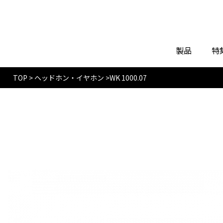
製品
特
TOP
>
ヘッドホン・イヤホン
>
WK 1000.07