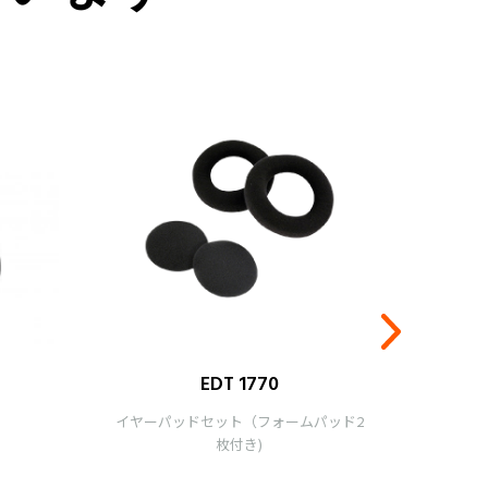
EDT 1770
イヤーパッドセット（フォームパッド2
フォー
枚付き)