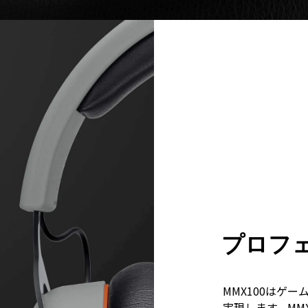
プロフ
MMX100はゲ
実現します。MM