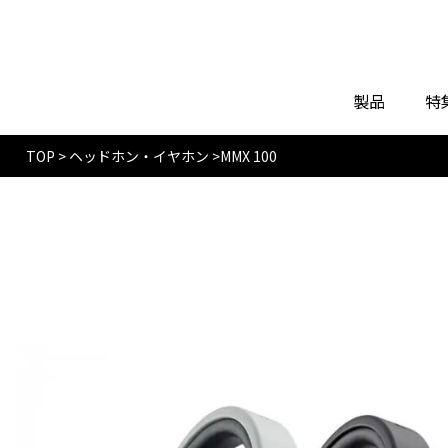
製品
特
TOP
>
ヘッドホン・イヤホン
>
MMX 100