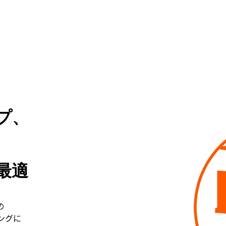
プ、
最適
の
ングに