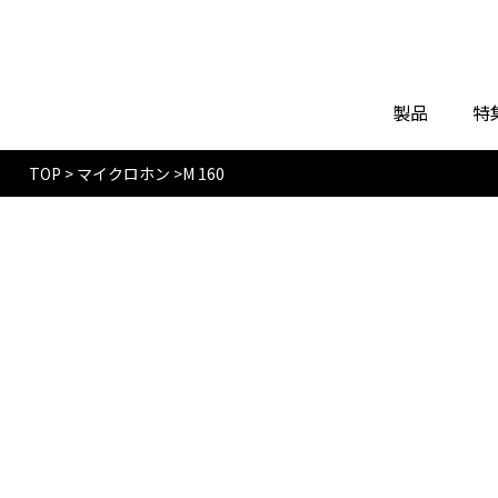
製品
特
TOP
>
マイクロホン
>
M 160