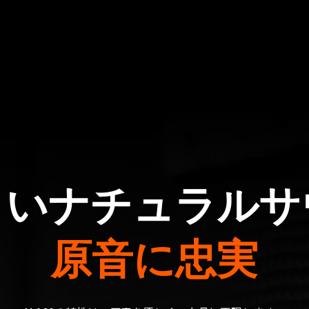
よいナチュラルサ
原音に忠実